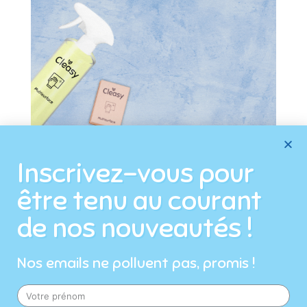
De cette réflexion est né
Inscrivez-vous pour
Cleasy.
être tenu au courant
Chez Cleasy, nous sommes
de nos nouveautés !
convaincus que nous pouvons
Nos emails ne polluent pas, promis !
nettoyer notre maison, sans faire
de concession sur notre santé ou la
planète. Nous avons donc trouvé la