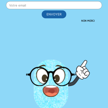
solution à ce problème. Plus besoin
de payer pour de l’eau et du
ENVOYER
NON MERCI
plastique à usage unique.
Une pastille cleasy, de l’eau, et hop
vous voilà avec votre produit
d’entretien. Pas mal non ? Et en
plus, on vous donne la liste claire et
complète de nos ingrédients.
Promis, pas de 5 à 15% d’agent de
surface avec nous.